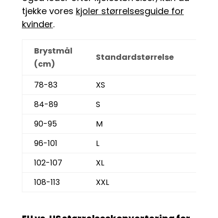
tjekke vores
kjoler størrelsesguide for
kvinder
.
Brystmål
EU
Standardstørrelse
(cm)
Størr
78-83
XS
34
84-89
S
36
90-95
M
38
96-101
L
40
102-107
XL
42
108-113
XXL
44