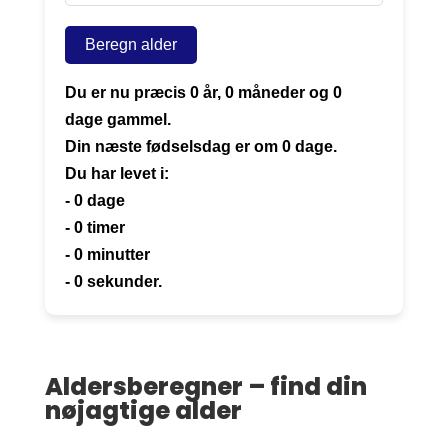
Beregn alder
Du er nu præcis
0 år, 0 måneder og 0
dage
gammel.
Din næste fødselsdag er om
0 dage
.
Du har levet i:
-
0
dage
-
0
timer
-
0
minutter
-
0
sekunder.
Aldersberegner – find din
nøjagtige alder