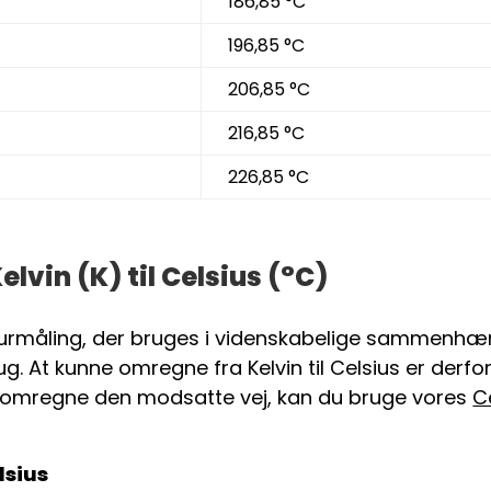
186,85 °C
196,85 °C
206,85 °C
216,85 °C
226,85 °C
lvin (K) til Celsius (°C)
turmåling, der bruges i videnskabelige sammenhæ
. At kunne omregne fra Kelvin til Celsius er derfor
t omregne den modsatte vej, kan du bruge vores
Ce
lsius