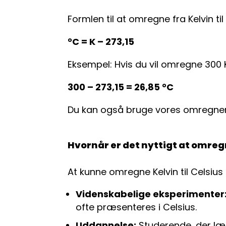
Formlen til at omregne fra Kelvin ti
°C = K – 273,15
Eksempel: Hvis du vil omregne 300 K
300 – 273,15 = 26,85 °C
Du kan også bruge vores omregner o
Hvornår er det nyttigt at omregn
At kunne omregne Kelvin til Celsius 
Videnskabelige eksperimenter
ofte præsenteres i Celsius.
Uddannelse:
Studerende, der lær