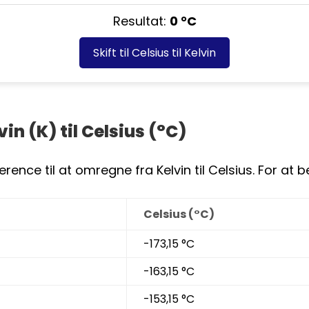
Resultat:
0 °C
Skift til
Celsius til Kelvin
n (K) til Celsius (°C)
rence til at omregne fra Kelvin til Celsius. For a
Celsius (°C)
-173,15 °C
-163,15 °C
-153,15 °C