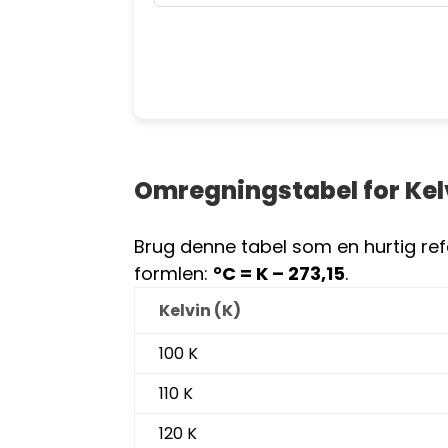
Omregningstabel for Kelvi
Brug denne tabel som en hurtig refe
formlen:
°C = K – 273,15
.
Kelvin (K)
100 K
110 K
120 K