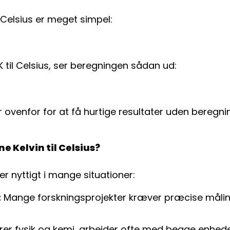
l Celsius er meget simpel:
 til Celsius, ser beregningen sådan ud:
venfor for at få hurtige resultater uden beregni
e Kelvin til Celsius?
er nyttigt i mange situationer:
:
Mange forskningsprojekter kræver præcise målinge
er fysik og kemi, arbejder ofte med begge enhede