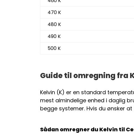
460 K
470 K
480 K
490 K
500 K
Guide til omregning fra Ke
Kelvin (K) er en standard tempera
mest almindelige enhed i daglig brug
begge systemer. Hvis du ønsker a
Sådan omregner du Kelvin til Ce