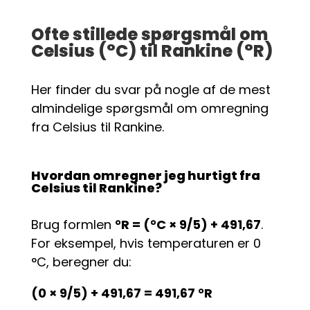
Ofte stillede spørgsmål om
Celsius (°C) til Rankine (°R)
Her finder du svar på nogle af de mest
almindelige spørgsmål om omregning
fra Celsius til Rankine.
Hvordan omregner jeg hurtigt fra
Celsius til Rankine?
Brug formlen
°R = (°C × 9/5) + 491,67
.
For eksempel, hvis temperaturen er 0
°C, beregner du:
(0 × 9/5) + 491,67 = 491,67 °R