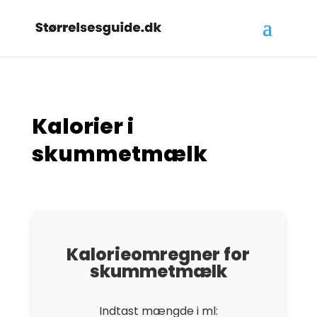
Kalorier i
skummetmælk
Kalorieomregner for
skummetmælk
Indtast mængde i ml: